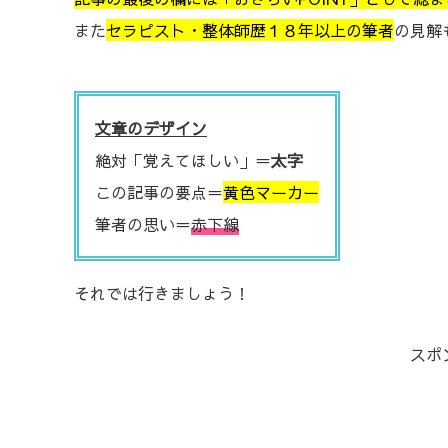
また
セラピスト・整体師歴１８年以上の筆者
の見解
文章のデザイン
絶対「覚えてほしい」＝
太字
この記事の要点＝
黄色マーカー
筆者の思い＝
赤下線
それでは行きましょう！
スポ